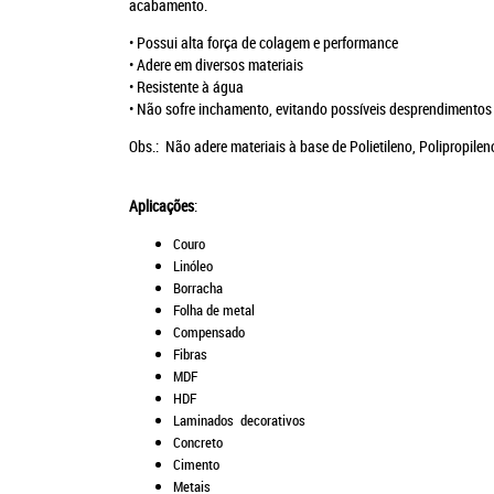
acabame
• Possui alta força de colagem e performance
• Adere em diversos materiais
• Resistente à água
• Não sofre inchamento, evitando possíveis desprendimentos
Obs.: Não adere materiais à base de Polietileno, Polipropilen
Aplicações
:
Couro
Linóleo
Borracha
Folha de metal
Compensado
Fibras
MDF
HDF
Laminados decorativos
Concreto
Cimento
Metais