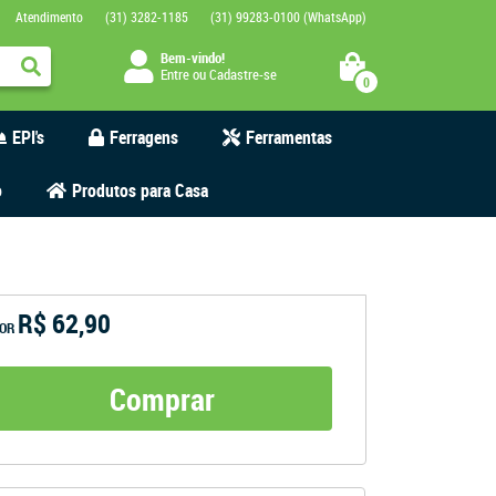
Atendimento
(31)
3282-1185
(31)
99283-0100
(WhatsApp)
Bem-vindo!
Entre
ou
Cadastre-se
0
EPI's
Ferragens
Ferramentas
o
Produtos para Casa
R$ 62,90
OR
Comprar