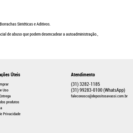
Borrachas Sintéticas e Aditivos.
cial de abuso que podem desencadear a autoadministração.,
ações Úteis
Atendimento
(31)
3282-1185
mprar
(31)
99283-0100
(WhatsApp)
e Uso
 Entrega
faleconosco@depositosavassi.com.br
 dos produtos
ça
de Privacidade