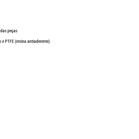
nto.
 das peças
o e PTFE (resina antiaderente).