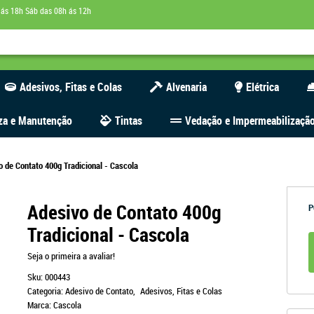
 ás 18h Sáb das 08h ás 12h
Adesivos, Fitas e Colas
Alvenaria
Elétrica
za e Manutenção
Tintas
Vedação e Impermeabilizaçã
o de Contato 400g Tradicional - Cascola
Adesivo de Contato 400g
P
Tradicional - Cascola
Seja o primeira a avaliar!
Sku:
000443
Categoria:
Adesivo de Contato
Adesivos, Fitas e Colas
Marca:
Cascola