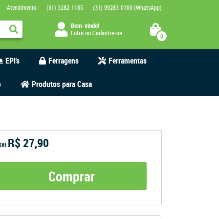
Atendimento
(31)
3282-1185
(31)
99283-0100
(WhatsApp)
Bem-vindo!
Entre
ou
Cadastre-se
0
EPI's
Ferragens
Ferramentas
o
Produtos para Casa
R$ 27,90
OR
Comprar