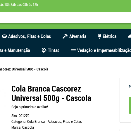
 ás 18h Sáb das 08h ás 12h
Adesivos, Fitas e Colas
Alvenaria
Elétrica
za e Manutenção
Tintas
Vedação e Impermeabilizaçã
ascorez Universal 500g - Cascola
Cola Branca Cascorez
P
Universal 500g - Cascola
Seja o primeira a avaliar!
Sku:
001270
Categoria:
Cola Branca
Adesivos, Fitas e Colas
Marca:
Cascola