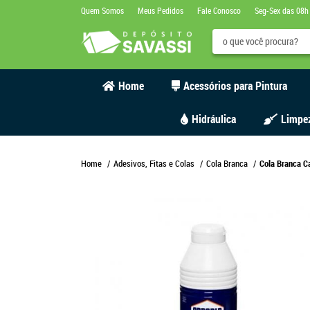
Quem Somos
Meus Pedidos
Fale Conosco
Seg-Sex das 08h
Home
Acessórios para Pintura
Hidráulica
Limpe
Home
Adesivos, Fitas e Colas
Cola Branca
Cola Branca C