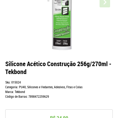
Silicone Acético Construção 256g/270ml -
Tekbond
Sku:
015024
Categoria:
PU40, Silicones e Vedantes
,
Adesivos, Fitas e Colas
Marca:
Tekbond
Código de Barras:
7898472259629
R$ 24,90