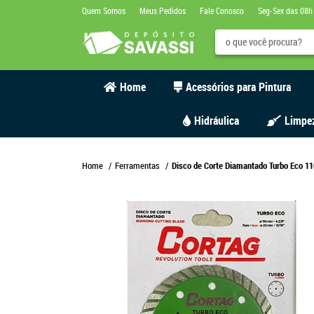
Quem Somos
Meus Pedidos
Fale Conosco
Seg-Sex das 08h
Home
Acessórios para Pintura
Hidráulica
Limpe
Home
Ferramentas
Disco de Corte Diamantado Turbo Eco 