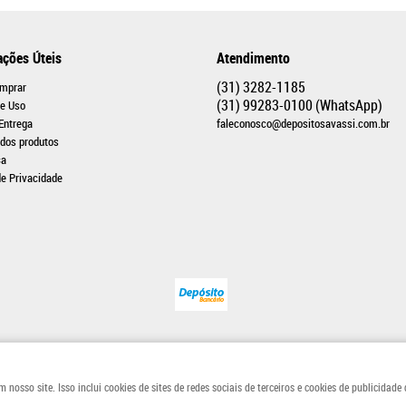
ações Úteis
Atendimento
(31)
3282-1185
mprar
(31)
99283-0100
(WhatsApp)
e Uso
 Entrega
faleconosco@depositosavassi.com.br
 dos produtos
ça
de Privacidade
Rua Tomé de Souza, 1140
-
Savassi, Belo Horizonte
-
MG
-
CEP: 30140-138
- CNPJ: 24.153.707/0001-04
osso site. Isso inclui cookies de sites de redes sociais de terceiros e cookies de publicidade