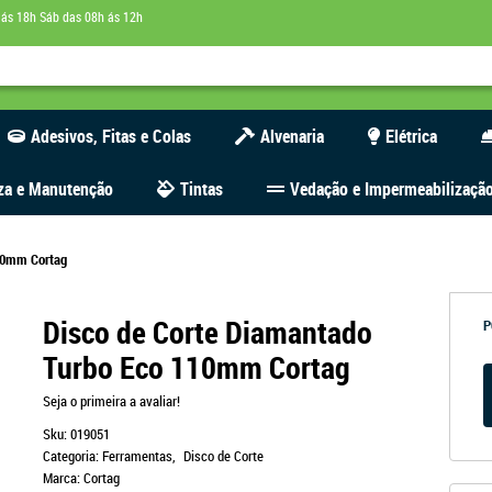
 ás 18h Sáb das 08h ás 12h
Adesivos, Fitas e Colas
Alvenaria
Elétrica
za e Manutenção
Tintas
Vedação e Impermeabilizaçã
110mm Cortag
Disco de Corte Diamantado
P
Turbo Eco 110mm Cortag
Seja o primeira a avaliar!
Sku:
019051
Categoria:
Ferramentas
Disco de Corte
Marca:
Cortag