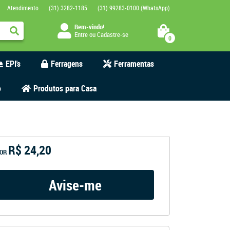
Atendimento
(31)
3282-1185
(31)
99283-0100
(WhatsApp)
Bem-vindo!
Entre
ou
Cadastre-se
0
EPI's
Ferragens
Ferramentas
o
Produtos para Casa
R$ 24,20
OR
Avise-me