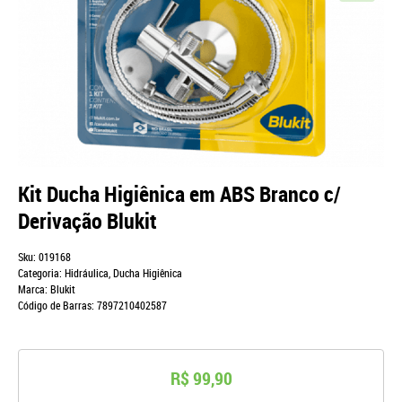
Kit Ducha Higiênica em ABS Branco c/
Derivação Blukit
Sku:
019168
Categoria:
Hidráulica
,
Ducha Higiênica
Marca:
Blukit
Código de Barras:
7897210402587
R$ 99,90