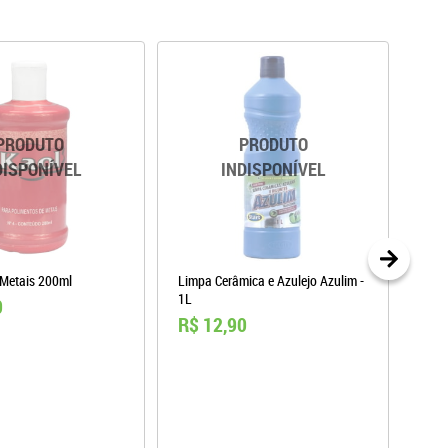
Metais 200ml
Limpa Cerâmica e Azulejo Azulim -
Limp
1L
Mund
0
R$ 12,90
R$ 