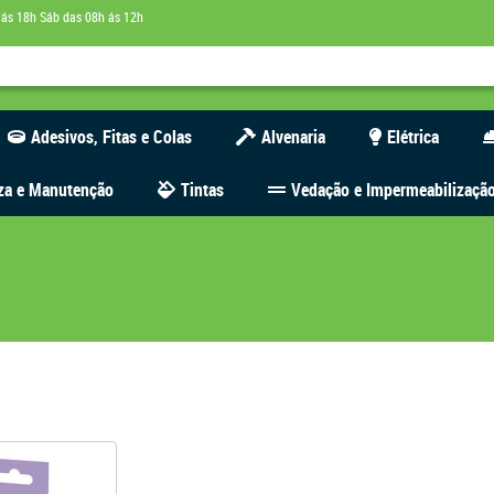
 ás 18h Sáb das 08h ás 12h
Adesivos, Fitas e Colas
Alvenaria
Elétrica
za e Manutenção
Tintas
Vedação e Impermeabilizaçã