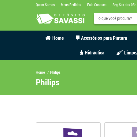
Quem Somos
Meus Pedidos
Fale Conosco
Seg-Sex das 08h
Home
Acessórios para Pintura
Hidráulica
Limpe
Home
Philips
Philips