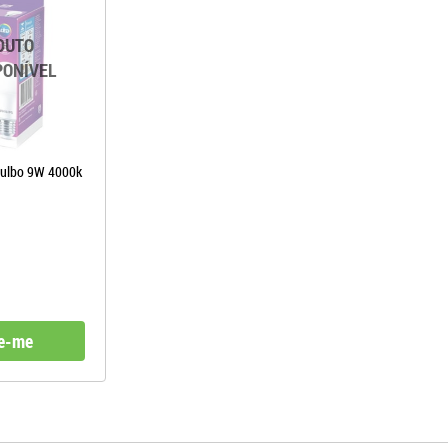
ulbo 9W 4000k
e-me