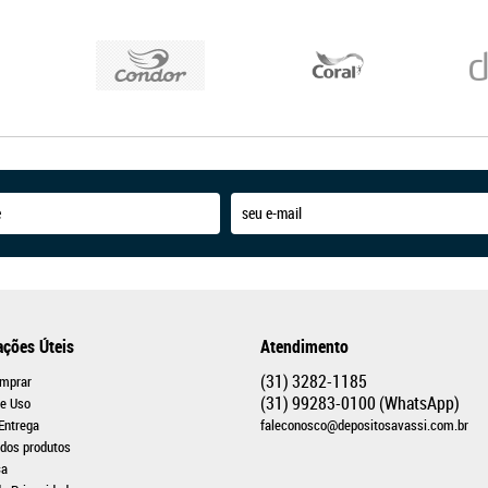
ações Úteis
Atendimento
(31)
3282-1185
mprar
(31)
99283-0100
(WhatsApp)
e Uso
 Entrega
faleconosco@depositosavassi.com.br
 dos produtos
ça