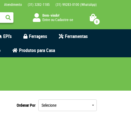
Atendimento
(31)
3282-1185
(31)
99283-0100
(WhatsApp)
Bem-vindo!
Entre
ou
Cadastre-se
0
EPI's
Ferragens
Ferramentas
o
Produtos para Casa
Ordenar Por
Selecione