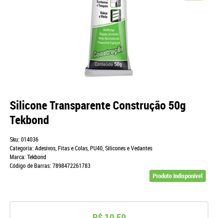
Silicone Transparente Construção 50g
Tekbond
Sku:
014036
Categoria:
Adesivos, Fitas e Colas
,
PU40, Silicones e Vedantes
Marca:
Tekbond
Código de Barras:
7898472261783
Produto Indisponível
R$ 10,50