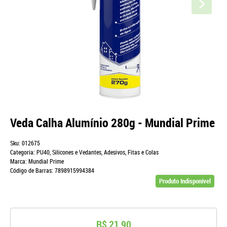
Veda Calha Alumínio 280g - Mundial Prime
Sku:
012675
Categoria:
PU40, Silicones e Vedantes
,
Adesivos, Fitas e Colas
Marca:
Mundial Prime
Código de Barras:
7898915994384
Produto Indisponível
R$ 21,90